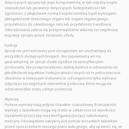
dotyczących sprzętu lub jego komponentów, w tym między innymi
oświadczeń lub gwarancji dotyczących funkcjonalności lub
zgodności z jakąkolwiek normą bezpieczeństwa bądź wymogami
jakiegokolwiek właściwego organu lub organu regulacyjnego,
przydatności do określonego celu lub przydatności handlowej.
Zdecydowanie zaleca się przeprowadzenie własnej szczegółowej
inspekcji sprzętu przed złożeniem oferty.
Funkcje
Sprzęt nie jest testowany pod obciążeniem ani uruchamiany na
wszystkich dostępnych biegach. Nie zapewniamy ani nie
gwarantujemy, że sprzęt działa zgodnie ze specyfikacjami
producenta. Nie przeprowadzono żadnej kontroli w odniesieniu do
jakichkolwiek aspektów funkcjonalności innych niż te jednoznacznie
określone w niniejszym dokumencie. Udostępniono tylko wybrane
zdjęcia poszczególnych elementów podwozia, które mogą nie
odzwierciedlać stanu całego podwozia.
Wymiary
Podane wymiary mają jedynie charakter szacunkowy. Rzeczywiste
wymiary z ładunkiem mogą się różnić w zależności od wysokości
ciężarówki/przyczepy oraz konfiguracji/pozycji załadowanej
maszyny. Obowiązkiem nabywcy jest pomiar wszystkich ładunków
przed opuszczeniem naszego placu aukcyjnego, aby upewnić się, że