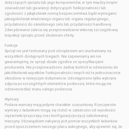
dotyczących sprzętu lub jego komponentów, w tym między innymi
oświadczeń lub gwarancji dotyczących funkcjonalności lub
zgodności z jakąkolwiek normą bezpieczeństwa bądź wymogami
jakiegokolwiek właściwego organu lub organu regulacyjnego,
przydatności do określonego celu lub przydatności handlowej.
Zdecydowanie zaleca się przeprowadzenie własnej szczegółowej
inspekcji sprzętu przed złożeniem oferty.
Funkcje
Sprzęt nie jest testowany pod obciążeniem ani uruchamiany na
wszystkich dostępnych biegach. Nie zapewniamy ani nie
gwarantujemy, że sprzęt działa zgodnie ze specyfikacjami
producenta. Nie przeprowadzono żadnej kontroli w odniesieniu do
jakichkolwiek aspektów funkcjonalności innych niż te jednoznacznie
określone w niniejszym dokumencie. Udostępniono tylko wybrane
zdjęcia poszczególnych elementów podwozia, które mogą nie
odzwierciedlać stanu całego podwozia.
Wymiary
Podane wymiary mają jedynie charakter szacunkowy. Rzeczywiste
wymiary z ładunkiem mogą się różnić w zależności od wysokości
ciężarówki/przyczepy oraz konfiguracji/pozycji załadowanej
maszyny. Obowiązkiem nabywcy jest pomiar wszystkich ładunków
przed opuszczeniem naszego placu aukcyjnego, aby upewnić się, że