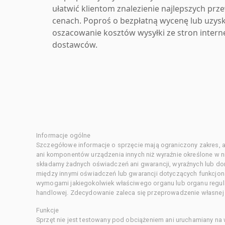
ułatwić klientom znalezienie najlepszych pr
cenach. Poproś o bezpłatną wycenę lub uzys
oszacowanie kosztów wysyłki ze stron inter
dostawców.
Informacje ogólne
Szczegółowe informacje o sprzęcie mają ograniczony zakres, a
ani komponentów urządzenia innych niż wyraźnie określone w ni
składamy żadnych oświadczeń ani gwarancji, wyraźnych lub d
między innymi oświadczeń lub gwarancji dotyczących funkcjon
wymogami jakiegokolwiek właściwego organu lub organu regula
handlowej. Zdecydowanie zaleca się przeprowadzenie własnej s
Funkcje
Sprzęt nie jest testowany pod obciążeniem ani uruchamiany na