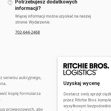
Potrzebujesz dodatkowych
informacji?
Więcej informacji można uzyskać na naszej
stronie Wydarzenie.
702-644-2468
z serwisu aukcyjnego,
Uzyskaj wycenę
ona.
awić kopię formularza
Dostarcz swój sprzęt ciężk
.
przez Ritchie Bros. komp
wysyłkowym bezpośrednio 
ług przewozowych, aby