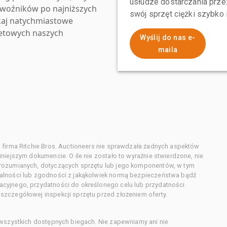
usłudze dostarczania przez
zewoźników po najniższych
swój sprzęt ciężki szybko
kaj natychmiastowe
netowych naszych
Wyślij do nas e-
maila
 firma Ritchie Bros. Auctioneers nie sprawdzała żadnych aspektów
niejszym dokumencie. O ile nie zostało to wyraźnie stwierdzone, nie
orozumianych, dotyczących sprzętu lub jego komponentów, w tym
alności lub zgodności z jakąkolwiek normą bezpieczeństwa bądź
cyjnego, przydatności do określonego celu lub przydatności
zczegółowej inspekcji sprzętu przed złożeniem oferty.
 wszystkich dostępnych biegach. Nie zapewniamy ani nie