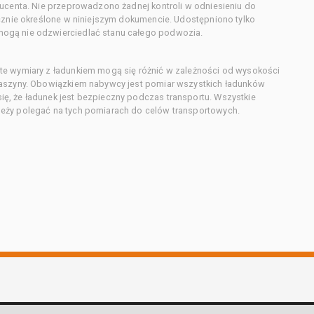
ducenta. Nie przeprowadzono żadnej kontroli w odniesieniu do
acznie określone w niniejszym dokumencie. Udostępniono tylko
ogą nie odzwierciedlać stanu całego podwozia.
te wymiary z ładunkiem mogą się różnić w zależności od wysokości
maszyny. Obowiązkiem nabywcy jest pomiar wszystkich ładunków
ę, że ładunek jest bezpieczny podczas transportu. Wszystkie
eży polegać na tych pomiarach do celów transportowych.