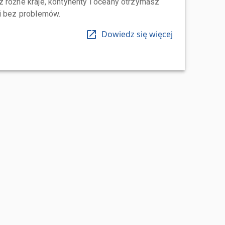
 różne kraje, kontynenty i oceany otrzymasz
 i bez problemów.
Dowiedz się więcej