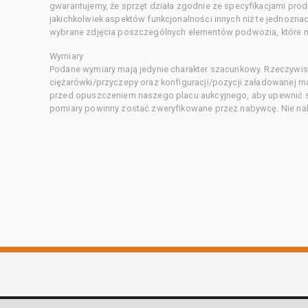
gwarantujemy, że sprzęt działa zgodnie ze specyfikacjami pro
jakichkolwiek aspektów funkcjonalności innych niż te jednozn
wybrane zdjęcia poszczególnych elementów podwozia, które m
Wymiary
Podane wymiary mają jedynie charakter szacunkowy. Rzeczywis
ciężarówki/przyczepy oraz konfiguracji/pozycji załadowanej 
przed opuszczeniem naszego placu aukcyjnego, aby upewnić si
pomiary powinny zostać zweryfikowane przez nabywcę. Nie nal