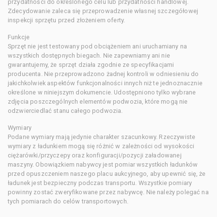
przydatności do określonego celu lub przydatności handlowej.
Zdecydowanie zaleca się przeprowadzenie własnej szczegółowej
inspekcji sprzętu przed złożeniem oferty.
Funkcje
Sprzęt nie jest testowany pod obciążeniem ani uruchamiany na
wszystkich dostępnych biegach. Nie zapewniamy ani nie
gwarantujemy, że sprzęt działa zgodnie ze specyfikacjami
producenta. Nie przeprowadzono żadnej kontroli w odniesieniu do
jakichkolwiek aspektów funkcjonalności innych niż te jednoznacznie
określone w niniejszym dokumencie. Udostępniono tylko wybrane
zdjęcia poszczególnych elementów podwozia, które mogą nie
odzwierciedlać stanu całego podwozia.
Wymiary
Podane wymiary mają jedynie charakter szacunkowy. Rzeczywiste
wymiary z ładunkiem mogą się różnić w zależności od wysokości
ciężarówki/przyczepy oraz konfiguracji/pozycji załadowanej
maszyny. Obowiązkiem nabywcy jest pomiar wszystkich ładunków
przed opuszczeniem naszego placu aukcyjnego, aby upewnić się, że
ładunek jest bezpieczny podczas transportu. Wszystkie pomiary
powinny zostać zweryfikowane przez nabywcę. Nie należy polegać na
tych pomiarach do celów transportowych.