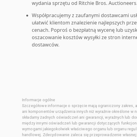
wydania sprzętu od Ritchie Bros. Auctioneers
Współpracujemy z zaufanymi dostawcami us
ułatwić klientom znalezienie najlepszych pr
cenach. Poproś o bezpłatną wycenę lub uzys
oszacowanie kosztów wysyłki ze stron inter
dostawców.
Informacje ogólne
Szczegółowe informacje o sprzęcie mają ograniczony zakres, a
ani komponentów urządzenia innych niż wyraźnie określone w ni
składamy żadnych oświadczeń ani gwarancji, wyraźnych lub d
między innymi oświadczeń lub gwarancji dotyczących funkcjon
wymogami jakiegokolwiek właściwego organu lub organu regula
handlowej. Zdecydowanie zaleca się przeprowadzenie własnej s