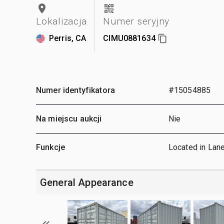
Lokalizacja
Numer seryjny
Perris, CA
CIMU0881634
Numer identyfikatora
#15054885
Na miejscu aukcji
Nie
Funkcje
Located in Lan
General Appearance