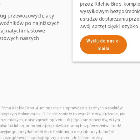
.
przez Ritchie Bros. komp
wysyłkowym bezpośrednio 
ług przewozowych, aby
usłudze dostarczania przez
zewoźników po najniższych
swój sprzęt ciężki szybko
kaj natychmiastowe
netowych naszych
Wyślij do nas e-
maila
 firma Ritchie Bros. Auctioneers nie sprawdzała żadnych aspektów
niejszym dokumencie. O ile nie zostało to wyraźnie stwierdzone, nie
orozumianych, dotyczących sprzętu lub jego komponentów, w tym
alności lub zgodności z jakąkolwiek normą bezpieczeństwa bądź
cyjnego, przydatności do określonego celu lub przydatności
zczegółowej inspekcji sprzętu przed złożeniem oferty.