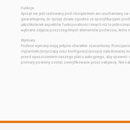
Funkcje
Sprzęt nie jest testowany pod obciążeniem ani uruchamiany na
gwarantujemy, że sprzęt działa zgodnie ze specyfikacjami pro
jakichkolwiek aspektów funkcjonalności innych niż te jednozn
wybrane zdjęcia poszczególnych elementów podwozia, które m
Wymiary
Podane wymiary mają jedynie charakter szacunkowy. Rzeczywis
ciężarówki/przyczepy oraz konfiguracji/pozycji załadowanej 
przed opuszczeniem naszego placu aukcyjnego, aby upewnić si
pomiary powinny zostać zweryfikowane przez nabywcę. Nie nal