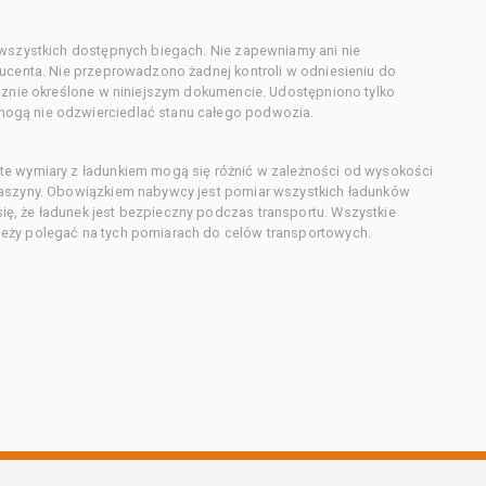
 wszystkich dostępnych biegach. Nie zapewniamy ani nie
ducenta. Nie przeprowadzono żadnej kontroli w odniesieniu do
acznie określone w niniejszym dokumencie. Udostępniono tylko
ogą nie odzwierciedlać stanu całego podwozia.
te wymiary z ładunkiem mogą się różnić w zależności od wysokości
maszyny. Obowiązkiem nabywcy jest pomiar wszystkich ładunków
ę, że ładunek jest bezpieczny podczas transportu. Wszystkie
eży polegać na tych pomiarach do celów transportowych.