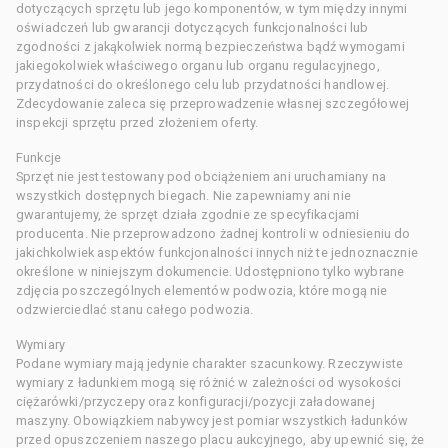
dotyczących sprzętu lub jego komponentów, w tym między innymi
oświadczeń lub gwarancji dotyczących funkcjonalności lub
zgodności z jakąkolwiek normą bezpieczeństwa bądź wymogami
jakiegokolwiek właściwego organu lub organu regulacyjnego,
przydatności do określonego celu lub przydatności handlowej.
Zdecydowanie zaleca się przeprowadzenie własnej szczegółowej
inspekcji sprzętu przed złożeniem oferty.
Funkcje
Sprzęt nie jest testowany pod obciążeniem ani uruchamiany na
wszystkich dostępnych biegach. Nie zapewniamy ani nie
gwarantujemy, że sprzęt działa zgodnie ze specyfikacjami
producenta. Nie przeprowadzono żadnej kontroli w odniesieniu do
jakichkolwiek aspektów funkcjonalności innych niż te jednoznacznie
określone w niniejszym dokumencie. Udostępniono tylko wybrane
zdjęcia poszczególnych elementów podwozia, które mogą nie
odzwierciedlać stanu całego podwozia.
Wymiary
Podane wymiary mają jedynie charakter szacunkowy. Rzeczywiste
wymiary z ładunkiem mogą się różnić w zależności od wysokości
ciężarówki/przyczepy oraz konfiguracji/pozycji załadowanej
maszyny. Obowiązkiem nabywcy jest pomiar wszystkich ładunków
przed opuszczeniem naszego placu aukcyjnego, aby upewnić się, że