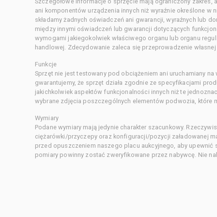
Szczegółowe informacje o sprzęcie mają ograniczony zakres, a
ani komponentów urządzenia innych niż wyraźnie określone w ni
składamy żadnych oświadczeń ani gwarancji, wyraźnych lub d
między innymi oświadczeń lub gwarancji dotyczących funkcjon
wymogami jakiegokolwiek właściwego organu lub organu regula
handlowej. Zdecydowanie zaleca się przeprowadzenie własnej s
Funkcje
Sprzęt nie jest testowany pod obciążeniem ani uruchamiany na
gwarantujemy, że sprzęt działa zgodnie ze specyfikacjami pro
jakichkolwiek aspektów funkcjonalności innych niż te jednozn
wybrane zdjęcia poszczególnych elementów podwozia, które m
Wymiary
Podane wymiary mają jedynie charakter szacunkowy. Rzeczywis
ciężarówki/przyczepy oraz konfiguracji/pozycji załadowanej 
przed opuszczeniem naszego placu aukcyjnego, aby upewnić si
pomiary powinny zostać zweryfikowane przez nabywcę. Nie nal