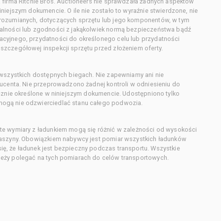
 firma Ritchie Bros. Auctioneers nie sprawdzała żadnych aspektów
niejszym dokumencie. O ile nie zostało to wyraźnie stwierdzone, nie
orozumianych, dotyczących sprzętu lub jego komponentów, w tym
alności lub zgodności z jakąkolwiek normą bezpieczeństwa bądź
cyjnego, przydatności do określonego celu lub przydatności
zczegółowej inspekcji sprzętu przed złożeniem oferty.
 wszystkich dostępnych biegach. Nie zapewniamy ani nie
ducenta. Nie przeprowadzono żadnej kontroli w odniesieniu do
acznie określone w niniejszym dokumencie. Udostępniono tylko
ogą nie odzwierciedlać stanu całego podwozia.
te wymiary z ładunkiem mogą się różnić w zależności od wysokości
maszyny. Obowiązkiem nabywcy jest pomiar wszystkich ładunków
ę, że ładunek jest bezpieczny podczas transportu. Wszystkie
eży polegać na tych pomiarach do celów transportowych.