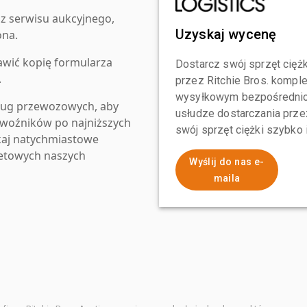
z serwisu aukcyjnego,
Uzyskaj wycenę
ona.
awić kopię formularza
Dostarcz swój sprzęt ciężk
.
przez Ritchie Bros. komp
wysyłkowym bezpośrednio 
ług przewozowych, aby
usłudze dostarczania przez
zewoźników po najniższych
swój sprzęt ciężki szybko
kaj natychmiastowe
netowych naszych
Wyślij do nas e-
maila