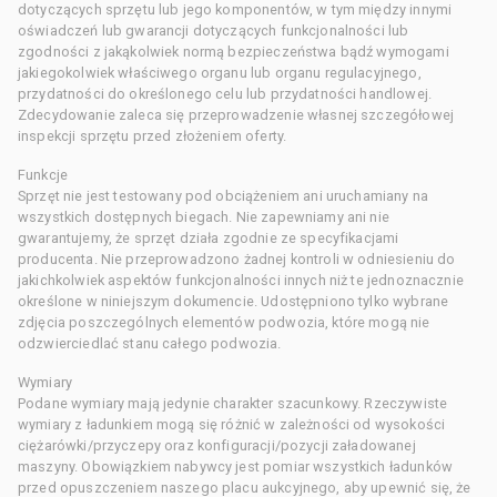
dotyczących sprzętu lub jego komponentów, w tym między innymi
oświadczeń lub gwarancji dotyczących funkcjonalności lub
zgodności z jakąkolwiek normą bezpieczeństwa bądź wymogami
jakiegokolwiek właściwego organu lub organu regulacyjnego,
przydatności do określonego celu lub przydatności handlowej.
Zdecydowanie zaleca się przeprowadzenie własnej szczegółowej
inspekcji sprzętu przed złożeniem oferty.
Funkcje
Sprzęt nie jest testowany pod obciążeniem ani uruchamiany na
wszystkich dostępnych biegach. Nie zapewniamy ani nie
gwarantujemy, że sprzęt działa zgodnie ze specyfikacjami
producenta. Nie przeprowadzono żadnej kontroli w odniesieniu do
jakichkolwiek aspektów funkcjonalności innych niż te jednoznacznie
określone w niniejszym dokumencie. Udostępniono tylko wybrane
zdjęcia poszczególnych elementów podwozia, które mogą nie
odzwierciedlać stanu całego podwozia.
Wymiary
Podane wymiary mają jedynie charakter szacunkowy. Rzeczywiste
wymiary z ładunkiem mogą się różnić w zależności od wysokości
ciężarówki/przyczepy oraz konfiguracji/pozycji załadowanej
maszyny. Obowiązkiem nabywcy jest pomiar wszystkich ładunków
przed opuszczeniem naszego placu aukcyjnego, aby upewnić się, że