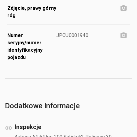
Zdjęcie, prawy górny
róg
Numer
JPCU0001940
seryjny/numer
identyfikacyjny
pojazdu
Dodatkowe informacje
Inspekcje
Autovia A4 64 km 200 Salida 62 Poligono 39,