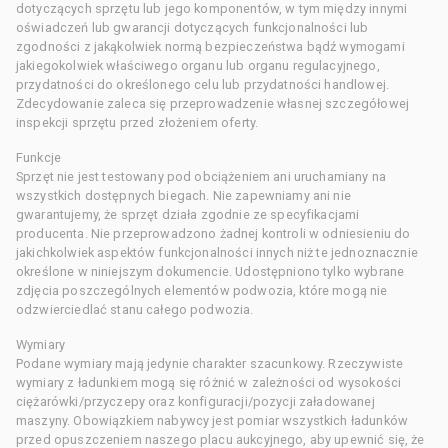
dotyczących sprzętu lub jego komponentów, w tym między innymi
oświadczeń lub gwarancji dotyczących funkcjonalności lub
zgodności z jakąkolwiek normą bezpieczeństwa bądź wymogami
jakiegokolwiek właściwego organu lub organu regulacyjnego,
przydatności do określonego celu lub przydatności handlowej.
Zdecydowanie zaleca się przeprowadzenie własnej szczegółowej
inspekcji sprzętu przed złożeniem oferty.
Funkcje
Sprzęt nie jest testowany pod obciążeniem ani uruchamiany na
wszystkich dostępnych biegach. Nie zapewniamy ani nie
gwarantujemy, że sprzęt działa zgodnie ze specyfikacjami
producenta. Nie przeprowadzono żadnej kontroli w odniesieniu do
jakichkolwiek aspektów funkcjonalności innych niż te jednoznacznie
określone w niniejszym dokumencie. Udostępniono tylko wybrane
zdjęcia poszczególnych elementów podwozia, które mogą nie
odzwierciedlać stanu całego podwozia.
Wymiary
Podane wymiary mają jedynie charakter szacunkowy. Rzeczywiste
wymiary z ładunkiem mogą się różnić w zależności od wysokości
ciężarówki/przyczepy oraz konfiguracji/pozycji załadowanej
maszyny. Obowiązkiem nabywcy jest pomiar wszystkich ładunków
przed opuszczeniem naszego placu aukcyjnego, aby upewnić się, że