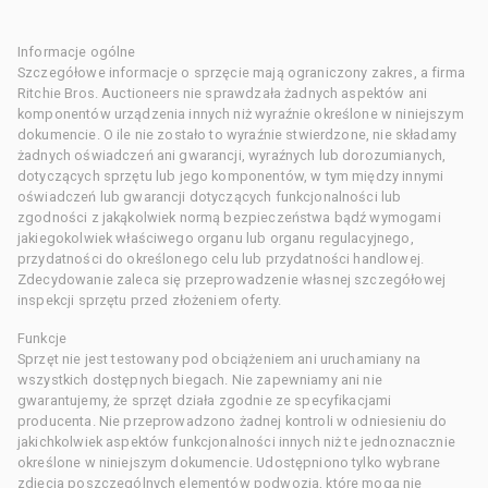
Informacje ogólne
Szczegółowe informacje o sprzęcie mają ograniczony zakres, a firma
Ritchie Bros. Auctioneers nie sprawdzała żadnych aspektów ani
komponentów urządzenia innych niż wyraźnie określone w niniejszym
dokumencie. O ile nie zostało to wyraźnie stwierdzone, nie składamy
żadnych oświadczeń ani gwarancji, wyraźnych lub dorozumianych,
dotyczących sprzętu lub jego komponentów, w tym między innymi
oświadczeń lub gwarancji dotyczących funkcjonalności lub
zgodności z jakąkolwiek normą bezpieczeństwa bądź wymogami
jakiegokolwiek właściwego organu lub organu regulacyjnego,
przydatności do określonego celu lub przydatności handlowej.
Zdecydowanie zaleca się przeprowadzenie własnej szczegółowej
inspekcji sprzętu przed złożeniem oferty.
Funkcje
Sprzęt nie jest testowany pod obciążeniem ani uruchamiany na
wszystkich dostępnych biegach. Nie zapewniamy ani nie
gwarantujemy, że sprzęt działa zgodnie ze specyfikacjami
producenta. Nie przeprowadzono żadnej kontroli w odniesieniu do
jakichkolwiek aspektów funkcjonalności innych niż te jednoznacznie
określone w niniejszym dokumencie. Udostępniono tylko wybrane
zdjęcia poszczególnych elementów podwozia, które mogą nie