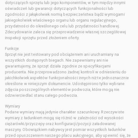
dotyczących sprzętu lub jego komponentów, w tym między innymi
oświadczeń lub gwarancji dotyczących funkcjonalności lub
zgodności z jakąkolwiek normą bezpieczeństwa bądź wymogami
jakiegokolwiek właściwego organu lub organu regulacyjnego,
przydatności do określonego celu lub przydatności handlowej.
Zdecydowanie zaleca się przeprowadzenie własnej szczegółowej
inspekcji sprzętu przed złożeniem oferty.
Funkcje
Sprzęt nie jest testowany pod obciążeniem ani uruchamiany na
wszystkich dostępnych biegach. Nie zapewniamy ani nie
gwarantujemy, że sprzęt działa zgodnie ze specyfikacjami
producenta. Nie przeprowadzono żadnej kontroli w odniesieniu do
jakichkolwiek aspektów funkcjonalności innych niż te jednoznacznie
określone w niniejszym dokumencie. Udostępniono tylko wybrane
zdjęcia poszczególnych elementów podwozia, które mogą nie
odzwierciedlać stanu całego podwozia.
Wymiary
Podane wymiary mają jedynie charakter szacunkowy. Rzeczywiste
wymiary z ładunkiem mogą się różnić w zależności od wysokości
ciężarówki/przyczepy oraz konfiguracji/pozycji załadowanej
maszyny. Obowiązkiem nabywcy jest pomiar wszystkich ładunków
przed opuszczeniem naszego placu aukcyjnego, aby upewnić się, że