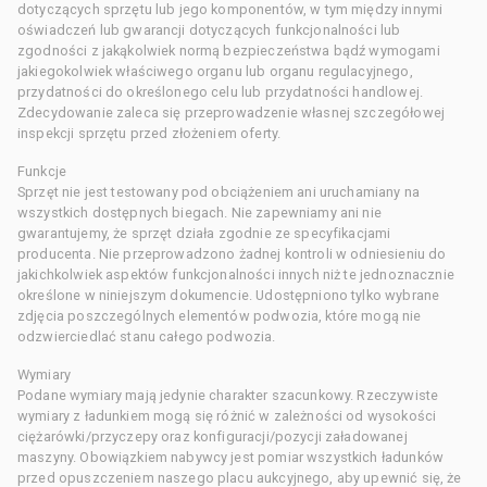
dotyczących sprzętu lub jego komponentów, w tym między innymi
oświadczeń lub gwarancji dotyczących funkcjonalności lub
zgodności z jakąkolwiek normą bezpieczeństwa bądź wymogami
jakiegokolwiek właściwego organu lub organu regulacyjnego,
przydatności do określonego celu lub przydatności handlowej.
Zdecydowanie zaleca się przeprowadzenie własnej szczegółowej
inspekcji sprzętu przed złożeniem oferty.
Funkcje
Sprzęt nie jest testowany pod obciążeniem ani uruchamiany na
wszystkich dostępnych biegach. Nie zapewniamy ani nie
gwarantujemy, że sprzęt działa zgodnie ze specyfikacjami
producenta. Nie przeprowadzono żadnej kontroli w odniesieniu do
jakichkolwiek aspektów funkcjonalności innych niż te jednoznacznie
określone w niniejszym dokumencie. Udostępniono tylko wybrane
zdjęcia poszczególnych elementów podwozia, które mogą nie
odzwierciedlać stanu całego podwozia.
Wymiary
Podane wymiary mają jedynie charakter szacunkowy. Rzeczywiste
wymiary z ładunkiem mogą się różnić w zależności od wysokości
ciężarówki/przyczepy oraz konfiguracji/pozycji załadowanej
maszyny. Obowiązkiem nabywcy jest pomiar wszystkich ładunków
przed opuszczeniem naszego placu aukcyjnego, aby upewnić się, że