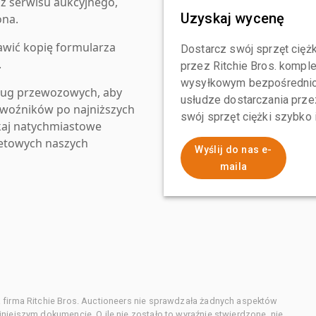
z serwisu aukcyjnego,
Uzyskaj wycenę
ona.
awić kopię formularza
Dostarcz swój sprzęt ciężk
.
przez Ritchie Bros. komp
wysyłkowym bezpośrednio 
ług przewozowych, aby
usłudze dostarczania przez
zewoźników po najniższych
swój sprzęt ciężki szybko
kaj natychmiastowe
netowych naszych
Wyślij do nas e-
maila
 firma Ritchie Bros. Auctioneers nie sprawdzała żadnych aspektów
niejszym dokumencie. O ile nie zostało to wyraźnie stwierdzone, nie