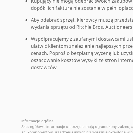
Kupujący nie mogą odebrać swoich zakupów 
dopóki ich faktura nie zostanie w pełni opłac
Aby odebrać sprzęt, kierowcy muszą przedst
wydania sprzętu od Ritchie Bros. Auctioneers
Współpracujemy z zaufanymi dostawcami us
ułatwić klientom znalezienie najlepszych pr
cenach. Poproś o bezpłatną wycenę lub uzys
oszacowanie kosztów wysyłki ze stron inter
dostawców.
Informacje ogólne
Szczegółowe informacje o sprzęcie mają ograniczony zakres, a
ani komponentów urządzenia innych niż wyraźnie określone w ni