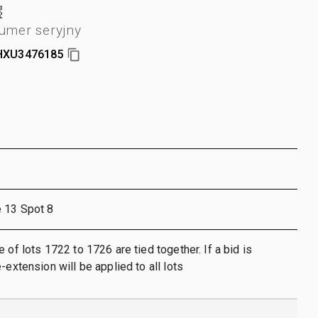
umer seryjny
HXU3476185
e 13 Spot 8
 of lots 1722 to 1726 are tied together. If a bid is
-extension will be applied to all lots