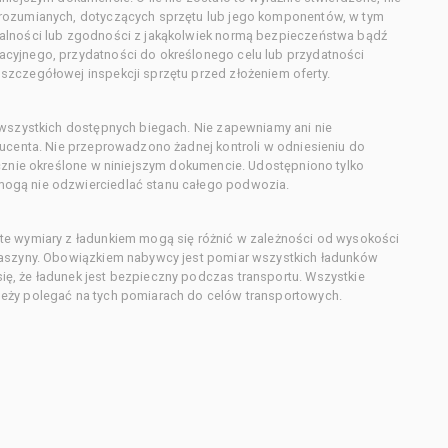
orozumianych, dotyczących sprzętu lub jego komponentów, w tym
alności lub zgodności z jakąkolwiek normą bezpieczeństwa bądź
cyjnego, przydatności do określonego celu lub przydatności
zczegółowej inspekcji sprzętu przed złożeniem oferty.
 wszystkich dostępnych biegach. Nie zapewniamy ani nie
ducenta. Nie przeprowadzono żadnej kontroli w odniesieniu do
acznie określone w niniejszym dokumencie. Udostępniono tylko
ogą nie odzwierciedlać stanu całego podwozia.
te wymiary z ładunkiem mogą się różnić w zależności od wysokości
maszyny. Obowiązkiem nabywcy jest pomiar wszystkich ładunków
ę, że ładunek jest bezpieczny podczas transportu. Wszystkie
eży polegać na tych pomiarach do celów transportowych.