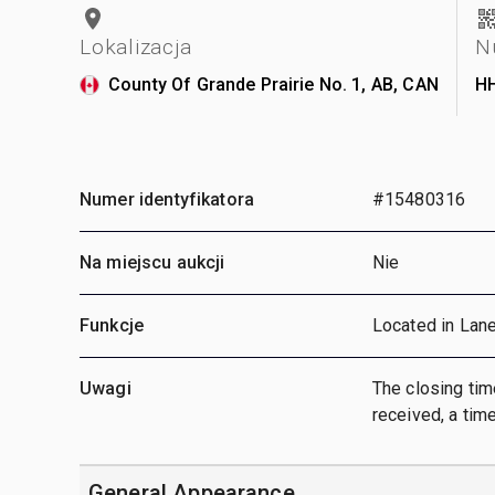
Lokalizacja
N
County Of Grande Prairie No. 1, AB, CAN
H
Numer identyfikatora
#15480316
Na miejscu aukcji
Nie
Funkcje
Located in Lan
Uwagi
The closing time
received, a time
General Appearance