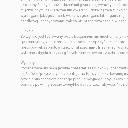
składamy żadnych oświadczeń ani gwarancji, wyraźnych lub d
między innymi oświadczeń lub gwarancji dotyczących funkcjon
wymogami jakiegokolwiek właściwego organu lub organu regula
handlowej. Zdecydowanie zaleca się przeprowadzenie własnej s
Funkcje
Sprzęt nie jest testowany pod obciążeniem ani uruchamiany na
gwarantujemy, że sprzęt działa zgodnie ze specyfikacjami pro
jakichkolwiek aspektów funkcjonalności innych niż te jednozn
wybrane zdjęcia poszczególnych elementów podwozia, które m
Wymiary
Podane wymiary mają jedynie charakter szacunkowy. Rzeczywis
ciężarówki/przyczepy oraz konfiguracji/pozycji załadowanej 
przed opuszczeniem naszego placu aukcyjnego, aby upewnić si
pomiary powinny zostać zweryfikowane przez nabywcę. Nie nal