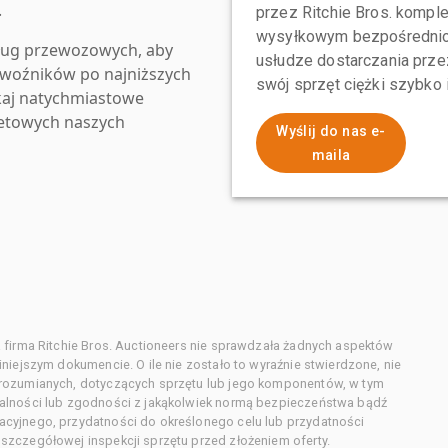
.
przez Ritchie Bros. komp
wysyłkowym bezpośrednio 
ług przewozowych, aby
usłudze dostarczania przez
zewoźników po najniższych
swój sprzęt ciężki szybko
kaj natychmiastowe
netowych naszych
Wyślij do nas e-
maila
 firma Ritchie Bros. Auctioneers nie sprawdzała żadnych aspektów
niejszym dokumencie. O ile nie zostało to wyraźnie stwierdzone, nie
orozumianych, dotyczących sprzętu lub jego komponentów, w tym
alności lub zgodności z jakąkolwiek normą bezpieczeństwa bądź
cyjnego, przydatności do określonego celu lub przydatności
zczegółowej inspekcji sprzętu przed złożeniem oferty.