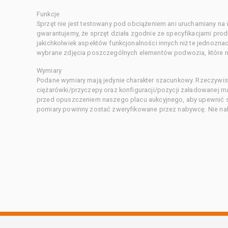
Funkcje
Sprzęt nie jest testowany pod obciążeniem ani uruchamiany na
gwarantujemy, że sprzęt działa zgodnie ze specyfikacjami pro
jakichkolwiek aspektów funkcjonalności innych niż te jednozn
wybrane zdjęcia poszczególnych elementów podwozia, które m
Wymiary
Podane wymiary mają jedynie charakter szacunkowy. Rzeczywis
ciężarówki/przyczepy oraz konfiguracji/pozycji załadowanej 
przed opuszczeniem naszego placu aukcyjnego, aby upewnić si
pomiary powinny zostać zweryfikowane przez nabywcę. Nie nal