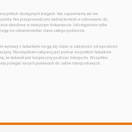
 wszystkich dostępnych biegach. Nie zapewniamy ani nie
ducenta. Nie przeprowadzono żadnej kontroli w odniesieniu do
acznie określone w niniejszym dokumencie. Udostępniono tylko
ogą nie odzwierciedlać stanu całego podwozia.
te wymiary z ładunkiem mogą się różnić w zależności od wysokości
maszyny. Obowiązkiem nabywcy jest pomiar wszystkich ładunków
ę, że ładunek jest bezpieczny podczas transportu. Wszystkie
eży polegać na tych pomiarach do celów transportowych.