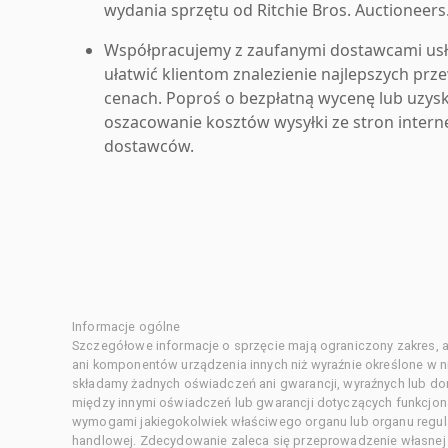
wydania sprzętu od Ritchie Bros. Auctioneers
Współpracujemy z zaufanymi dostawcami us
ułatwić klientom znalezienie najlepszych pr
cenach. Poproś o bezpłatną wycenę lub uzys
oszacowanie kosztów wysyłki ze stron inter
dostawców.
Informacje ogólne
Szczegółowe informacje o sprzęcie mają ograniczony zakres, a
ani komponentów urządzenia innych niż wyraźnie określone w ni
składamy żadnych oświadczeń ani gwarancji, wyraźnych lub d
między innymi oświadczeń lub gwarancji dotyczących funkcjon
wymogami jakiegokolwiek właściwego organu lub organu regula
handlowej. Zdecydowanie zaleca się przeprowadzenie własnej s