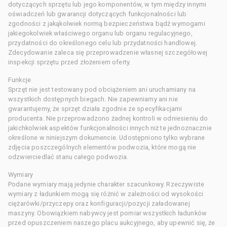
dotyczących sprzętu lub jego komponentów, w tym między innymi
oświadczeń lub gwarancji dotyczących funkcjonalności lub
zgodności z jakąkolwiek normą bezpieczeństwa bądź wymogami
jakiegokolwiek właściwego organu lub organu regulacyjnego,
przydatności do określonego celu lub przydatności handlowej.
Zdecydowanie zaleca się przeprowadzenie własnej szczegółowej
inspekcji sprzętu przed złożeniem oferty.
Funkcje
Sprzęt nie jest testowany pod obciążeniem ani uruchamiany na
wszystkich dostępnych biegach. Nie zapewniamy ani nie
gwarantujemy, że sprzęt działa zgodnie ze specyfikacjami
producenta. Nie przeprowadzono żadnej kontroli w odniesieniu do
jakichkolwiek aspektów funkcjonalności innych niż te jednoznacznie
określone w niniejszym dokumencie. Udostępniono tylko wybrane
zdjęcia poszczególnych elementów podwozia, które mogą nie
odzwierciedlać stanu całego podwozia.
Wymiary
Podane wymiary mają jedynie charakter szacunkowy. Rzeczywiste
wymiary z ładunkiem mogą się różnić w zależności od wysokości
ciężarówki/przyczepy oraz konfiguracji/pozycji załadowanej
maszyny. Obowiązkiem nabywcy jest pomiar wszystkich ładunków
przed opuszczeniem naszego placu aukcyjnego, aby upewnić się, że