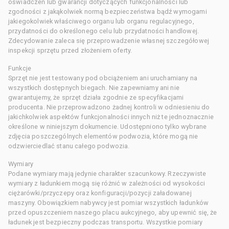
oświadczeń lub gwarancji dotyczących funkcjonalności lub
zgodności z jakąkolwiek normą bezpieczeństwa bądź wymogami
jakiegokolwiek właściwego organu lub organu regulacyjnego,
przydatności do określonego celu lub przydatności handlowej.
Zdecydowanie zaleca się przeprowadzenie własnej szczegółowej
inspekcji sprzętu przed złożeniem oferty.
Funkcje
Sprzęt nie jest testowany pod obciążeniem ani uruchamiany na
wszystkich dostępnych biegach. Nie zapewniamy ani nie
gwarantujemy, że sprzęt działa zgodnie ze specyfikacjami
producenta. Nie przeprowadzono żadnej kontroli w odniesieniu do
jakichkolwiek aspektów funkcjonalności innych niż te jednoznacznie
określone w niniejszym dokumencie. Udostępniono tylko wybrane
zdjęcia poszczególnych elementów podwozia, które mogą nie
odzwierciedlać stanu całego podwozia.
Wymiary
Podane wymiary mają jedynie charakter szacunkowy. Rzeczywiste
wymiary z ładunkiem mogą się różnić w zależności od wysokości
ciężarówki/przyczepy oraz konfiguracji/pozycji załadowanej
maszyny. Obowiązkiem nabywcy jest pomiar wszystkich ładunków
przed opuszczeniem naszego placu aukcyjnego, aby upewnić się, że
ładunek jest bezpieczny podczas transportu. Wszystkie pomiary