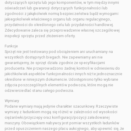
dotyczących sprzętu lub jego komponentów, w tym między innymi
oświadczeń lub gwarancji dotyczących funkcjonalności lub
zgodności z jakąkolwiek normą bezpieczeństwa bądź wymogami
jakiegokolwiek właściwego organu lub organu regulacyjnego,
przydatności do określonego celu lub przydatności handlowej.
Zdecydowanie zaleca się przeprowadzenie własnej szczegółowej
inspekcji sprzętu przed złożeniem oferty.
Funkcje
Sprzęt nie jest testowany pod obciążeniem ani uruchamiany na
wszystkich dostępnych biegach. Nie zapewniamy ani nie
gwarantujemy, że sprzęt działa zgodnie ze specyfikacjami
producenta. Nie przeprowadzono żadnej kontroli w odniesieniu do
jakichkolwiek aspektów funkcjonalności innych niż te jednoznacznie
określone w niniejszym dokumencie. Udostępniono tylko wybrane
zdjęcia poszczególnych elementów podwozia, które mogą nie
odzwierciedlać stanu całego podwozia.
Wymiary
Podane wymiary mają jedynie charakter szacunkowy. Rzeczywiste
wymiary z ładunkiem mogą się różnić w zależności od wysokości
ciężarówki/przyczepy oraz konfiguracji/pozycji załadowanej
maszyny. Obowiązkiem nabywcy jest pomiar wszystkich ładunków
przed opuszczeniem naszego placu aukcyjnego, aby upewnić się, że