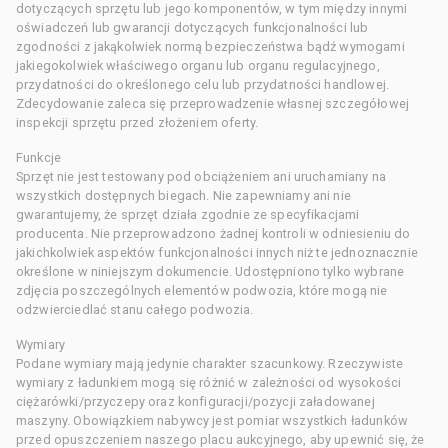
dotyczących sprzętu lub jego komponentów, w tym między innymi
oświadczeń lub gwarancji dotyczących funkcjonalności lub
zgodności z jakąkolwiek normą bezpieczeństwa bądź wymogami
jakiegokolwiek właściwego organu lub organu regulacyjnego,
przydatności do określonego celu lub przydatności handlowej.
Zdecydowanie zaleca się przeprowadzenie własnej szczegółowej
inspekcji sprzętu przed złożeniem oferty.
Funkcje
Sprzęt nie jest testowany pod obciążeniem ani uruchamiany na
wszystkich dostępnych biegach. Nie zapewniamy ani nie
gwarantujemy, że sprzęt działa zgodnie ze specyfikacjami
producenta. Nie przeprowadzono żadnej kontroli w odniesieniu do
jakichkolwiek aspektów funkcjonalności innych niż te jednoznacznie
określone w niniejszym dokumencie. Udostępniono tylko wybrane
zdjęcia poszczególnych elementów podwozia, które mogą nie
odzwierciedlać stanu całego podwozia.
Wymiary
Podane wymiary mają jedynie charakter szacunkowy. Rzeczywiste
wymiary z ładunkiem mogą się różnić w zależności od wysokości
ciężarówki/przyczepy oraz konfiguracji/pozycji załadowanej
maszyny. Obowiązkiem nabywcy jest pomiar wszystkich ładunków
przed opuszczeniem naszego placu aukcyjnego, aby upewnić się, że