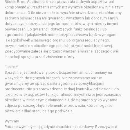
Ritchie Bros. Auctioneers nie sprawdzała żadnych aspektów ani
komponentów urządzenia innych niż wyraźnie określone w niniejszym
dokumencie. O ile nie zostało to wyraźnie stwierdzone, nie składamy
żadnych oświadczeń ani gwarancji, wyraźnych lub dorozumianych,
dotyczących sprzętu lub jego komponentów, w tym między innymi
oświadczeń lub gwarancji dotyczących funkcjonalności lub
zgodności z jakąkolwiek normą bezpieczeństwa bądź wymogami
jakiegokolwiek właściwego organu lub organu regulacyjnego,
przydatności do określonego celu lub przydatności handlowej.
Zdecydowanie zaleca się przeprowadzenie własnej szczegółowej
inspekcji sprzętu przed złożeniem oferty.
Funkcje
Sprzęt nie jest testowany pod obciążeniem ani uruchamiany na
wszystkich dostępnych biegach. Nie zapewniamy ani nie
gwarantujemy, że sprzęt działa zgodnie ze specyfikacjami
producenta. Nie przeprowadzono żadnej kontroli w odniesieniu do
jakichkolwiek aspektów funkcjonalności innych niż te jednoznacznie
określone w niniejszym dokumencie. Udostępniono tylko wybrane
zdjęcia poszczególnych elementów podwozia, które mogą nie
odzwierciedlać stanu całego podwozia.
Wymiary
Podane wymiary mają jedynie charakter szacunkowy. Rzeczywiste