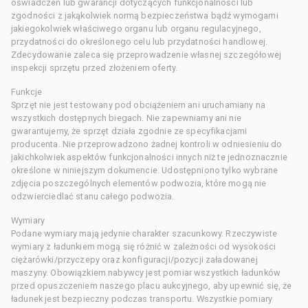
oświadczeń lub gwarancji dotyczących funkcjonalności lub
zgodności z jakąkolwiek normą bezpieczeństwa bądź wymogami
jakiegokolwiek właściwego organu lub organu regulacyjnego,
przydatności do określonego celu lub przydatności handlowej.
Zdecydowanie zaleca się przeprowadzenie własnej szczegółowej
inspekcji sprzętu przed złożeniem oferty.
Funkcje
Sprzęt nie jest testowany pod obciążeniem ani uruchamiany na
wszystkich dostępnych biegach. Nie zapewniamy ani nie
gwarantujemy, że sprzęt działa zgodnie ze specyfikacjami
producenta. Nie przeprowadzono żadnej kontroli w odniesieniu do
jakichkolwiek aspektów funkcjonalności innych niż te jednoznacznie
określone w niniejszym dokumencie. Udostępniono tylko wybrane
zdjęcia poszczególnych elementów podwozia, które mogą nie
odzwierciedlać stanu całego podwozia.
Wymiary
Podane wymiary mają jedynie charakter szacunkowy. Rzeczywiste
wymiary z ładunkiem mogą się różnić w zależności od wysokości
ciężarówki/przyczepy oraz konfiguracji/pozycji załadowanej
maszyny. Obowiązkiem nabywcy jest pomiar wszystkich ładunków
przed opuszczeniem naszego placu aukcyjnego, aby upewnić się, że
ładunek jest bezpieczny podczas transportu. Wszystkie pomiary