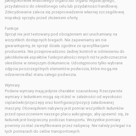
jakiegokolwiek właściwego organu lub organu regulacyjnego,
przydatności do określonego celu lub przydatności handlowej.
Zdecydowanie zaleca się przeprowadzenie własnej szczegółowej
inspekcji sprzętu przed złożeniem oferty.
Funkcje
Sprzęt nie jest testowany pod obciążeniem ani uruchamiany na
wszystkich dostępnych biegach. Nie zapewniamy ani nie
gwarantujemy, że sprzęt działa zgodnie ze specyfikacjami
producenta. Nie przeprowadzono żadnej kontroli w odniesieniu do
jakichkolwiek aspektów funkcjonalności innych niż te jednoznacznie
określone w niniejszym dokumencie. Udostępniono tylko wybrane
zdjęcia poszczególnych elementów podwozia, które mogą nie
odzwierciedlać stanu całego podwozia.
Wymiary
Podane wymiary mają jedynie charakter szacunkowy. Rzeczywiste
wymiary z ładunkiem mogą się różnić w zależności od wysokości
ciężarówki/przyczepy oraz konfiguracji/pozycji załadowanej
maszyny. Obowiązkiem nabywcy jest pomiar wszystkich ładunków
przed opuszczeniem naszego placu aukcyjnego, aby upewnić się, że
ładunek jest bezpieczny podczas transportu. Wszystkie pomiary
powinny zostać zweryfikowane przez nabywcę. Nie należy polegać na
tych pomiarach do celów transportowych.