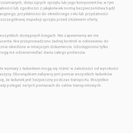
orozumianych, dotyczących sprzętu lub jego komponentów, w tym
alności lub zgodności z jakąkolwiek normą bezpieczeństwa bądź
cyjnego, przydatności do określonego celu lub przydatności
zczegółowej inspekcji sprzętu przed złożeniem oferty.
 wszystkich dostępnych biegach. Nie zapewniamy ani nie
ducenta. Nie przeprowadzono żadnej kontroli w odniesieniu do
acznie określone w niniejszym dokumencie. Udostępniono tylko
ogą nie odzwierciedlać stanu całego podwozia.
te wymiary z ładunkiem mogą się różnić w zależności od wysokości
maszyny. Obowiązkiem nabywcy jest pomiar wszystkich ładunków
ę, że ładunek jest bezpieczny podczas transportu. Wszystkie
eży polegać na tych pomiarach do celów transportowych.