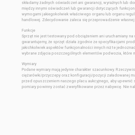
składamy żadnych oświadczeń ani gwarancji, wyraźnych lub d
między innymi oświadczeń lub gwarancji dotyczących funkcjon
wymogami jakiegokolwiek właściwego organu lub organu regula
handlowej. Zdecydowanie zaleca się przeprowadzenie własnej s
Funkcje
Sprzęt nie jest testowany pod obciążeniem ani uruchamiany na
gwarantujemy, że sprzęt działa zgodnie ze specyfikacjami pro
jakichkolwiek aspektów funkcjonalności innych niż te jednozn
wybrane zdjęcia poszczególnych elementów podwozia, które m
Wymiary
Podane wymiary mają jedynie charakter szacunkowy. Rzeczywis
ciężarówki/przyczepy oraz konfiguracji/pozycji załadowanej 
przed opuszczeniem naszego placu aukcyjnego, aby upewnić si
pomiary powinny zostać zweryfikowane przez nabywcę. Nie nal