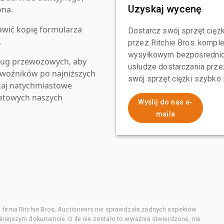
Uzyskaj wycenę
ona.
awić kopię formularza
Dostarcz swój sprzęt ciężk
.
przez Ritchie Bros. komp
wysyłkowym bezpośrednio 
ług przewozowych, aby
usłudze dostarczania przez
zewoźników po najniższych
swój sprzęt ciężki szybko
kaj natychmiastowe
netowych naszych
Wyślij do nas e-
maila
 firma Ritchie Bros. Auctioneers nie sprawdzała żadnych aspektów
niejszym dokumencie. O ile nie zostało to wyraźnie stwierdzone, nie