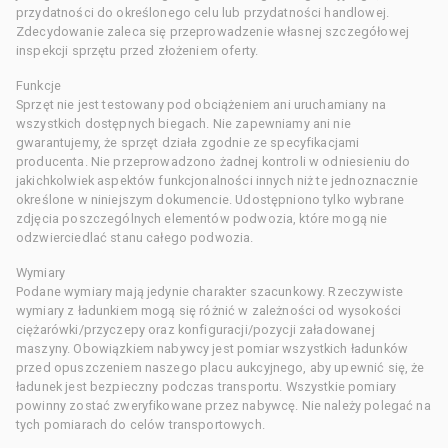
przydatności do określonego celu lub przydatności handlowej.
Zdecydowanie zaleca się przeprowadzenie własnej szczegółowej
inspekcji sprzętu przed złożeniem oferty.
Funkcje
Sprzęt nie jest testowany pod obciążeniem ani uruchamiany na
wszystkich dostępnych biegach. Nie zapewniamy ani nie
gwarantujemy, że sprzęt działa zgodnie ze specyfikacjami
producenta. Nie przeprowadzono żadnej kontroli w odniesieniu do
jakichkolwiek aspektów funkcjonalności innych niż te jednoznacznie
określone w niniejszym dokumencie. Udostępniono tylko wybrane
zdjęcia poszczególnych elementów podwozia, które mogą nie
odzwierciedlać stanu całego podwozia.
Wymiary
Podane wymiary mają jedynie charakter szacunkowy. Rzeczywiste
wymiary z ładunkiem mogą się różnić w zależności od wysokości
ciężarówki/przyczepy oraz konfiguracji/pozycji załadowanej
maszyny. Obowiązkiem nabywcy jest pomiar wszystkich ładunków
przed opuszczeniem naszego placu aukcyjnego, aby upewnić się, że
ładunek jest bezpieczny podczas transportu. Wszystkie pomiary
powinny zostać zweryfikowane przez nabywcę. Nie należy polegać na
tych pomiarach do celów transportowych.