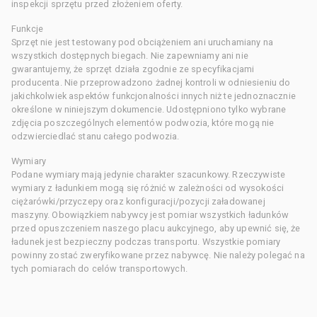
inspekcji sprzętu przed złożeniem oferty.
Funkcje
Sprzęt nie jest testowany pod obciążeniem ani uruchamiany na
wszystkich dostępnych biegach. Nie zapewniamy ani nie
gwarantujemy, że sprzęt działa zgodnie ze specyfikacjami
producenta. Nie przeprowadzono żadnej kontroli w odniesieniu do
jakichkolwiek aspektów funkcjonalności innych niż te jednoznacznie
określone w niniejszym dokumencie. Udostępniono tylko wybrane
zdjęcia poszczególnych elementów podwozia, które mogą nie
odzwierciedlać stanu całego podwozia.
Wymiary
Podane wymiary mają jedynie charakter szacunkowy. Rzeczywiste
wymiary z ładunkiem mogą się różnić w zależności od wysokości
ciężarówki/przyczepy oraz konfiguracji/pozycji załadowanej
maszyny. Obowiązkiem nabywcy jest pomiar wszystkich ładunków
przed opuszczeniem naszego placu aukcyjnego, aby upewnić się, że
ładunek jest bezpieczny podczas transportu. Wszystkie pomiary
powinny zostać zweryfikowane przez nabywcę. Nie należy polegać na
tych pomiarach do celów transportowych.