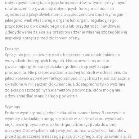
dotyczących sprzętu lub jego komponentów, w tym między innymi
oświadczeń lub gwarancji dotyczących funkcjonalności lub
zgodności z jakąkolwiek normą bezpieczeństwa bądź wymogami
jakiegokolwiek właściwego organu lub organu regulacyjnego,
przydatności do określonego celu lub przydatności handlowej.
Zdecydowanie zaleca się przeprowadzenie własnej szczegółowej
inspekcji sprzętu przed złożeniem oferty.
Funkcje
Sprzęt nie jest testowany pod obciążeniem ani uruchamiany na
wszystkich dostępnych biegach. Nie zapewniamy ani nie
gwarantujemy, że sprzęt działa zgodnie ze specyfikacjami
producenta. Nie przeprowadzono żadnej kontroli w odniesieniu do
jakichkolwiek aspektów funkcjonalności innych niż te jednoznacznie
określone w niniejszym dokumencie. Udostępniono tylko wybrane
zdjęcia poszczególnych elementów podwozia, które mogą nie
odzwierciedlać stanu całego podwozia.
Wymiary
Podane wymiary mają jedynie charakter szacunkowy. Rzeczywiste
wymiary z ładunkiem mogą się różnić w zależności od wysokości
ciężarówki/przyczepy oraz konfiguracji/pozycji załadowanej
maszyny. Obowiązkiem nabywcy jest pomiar wszystkich ładunków
przed opuszczeniem naszego placu aukcyjnego, aby upewnić się, że