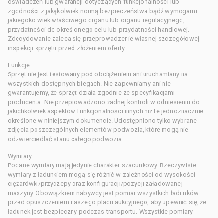
oświadczeń lub gwarancji dotyczących funkcjonalności lub
zgodności z jakąkolwiek normą bezpieczeństwa bądź wymogami
jakiegokolwiek właściwego organu lub organu regulacyjnego,
przydatności do określonego celu lub przydatności handlowej.
Zdecydowanie zaleca się przeprowadzenie własnej szczegółowej
inspekcji sprzętu przed złożeniem oferty.
Funkcje
Sprzęt nie jest testowany pod obciążeniem ani uruchamiany na
wszystkich dostępnych biegach. Nie zapewniamy ani nie
gwarantujemy, że sprzęt działa zgodnie ze specyfikacjami
producenta. Nie przeprowadzono żadnej kontroli w odniesieniu do
jakichkolwiek aspektów funkcjonalności innych niż te jednoznacznie
określone w niniejszym dokumencie. Udostępniono tylko wybrane
zdjęcia poszczególnych elementów podwozia, które mogą nie
odzwierciedlać stanu całego podwozia.
Wymiary
Podane wymiary mają jedynie charakter szacunkowy. Rzeczywiste
wymiary z ładunkiem mogą się różnić w zależności od wysokości
ciężarówki/przyczepy oraz konfiguracji/pozycji załadowanej
maszyny. Obowiązkiem nabywcy jest pomiar wszystkich ładunków
przed opuszczeniem naszego placu aukcyjnego, aby upewnić się, że
ładunek jest bezpieczny podczas transportu. Wszystkie pomiary