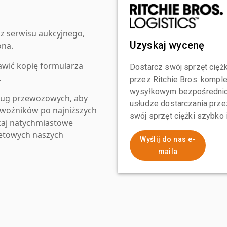
z serwisu aukcyjnego,
Uzyskaj wycenę
ona.
awić kopię formularza
Dostarcz swój sprzęt ciężk
.
przez Ritchie Bros. komp
wysyłkowym bezpośrednio 
ług przewozowych, aby
usłudze dostarczania przez
zewoźników po najniższych
swój sprzęt ciężki szybko
kaj natychmiastowe
netowych naszych
Wyślij do nas e-
maila