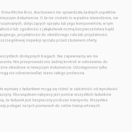
 firma Ritchie Bros. Auctioneers nie sprawdzała żadnych aspektów
niejszym dokumencie. O ile nie zostało to wyraźnie stwierdzone, nie
orozumianych, dotyczących sprzętu lub jego komponentów, w tym
alności lub zgodności z jakąkolwiek normą bezpieczeństwa bądź
cyjnego, przydatności do określonego celu lub przydatności
zczegółowej inspekcji sprzętu przed złożeniem oferty.
 wszystkich dostępnych biegach. Nie zapewniamy ani nie
ducenta. Nie przeprowadzono żadnej kontroli w odniesieniu do
acznie określone w niniejszym dokumencie. Udostępniono tylko
ogą nie odzwierciedlać stanu całego podwozia.
te wymiary z ładunkiem mogą się różnić w zależności od wysokości
maszyny. Obowiązkiem nabywcy jest pomiar wszystkich ładunków
ę, że ładunek jest bezpieczny podczas transportu. Wszystkie
eży polegać na tych pomiarach do celów transportowych.