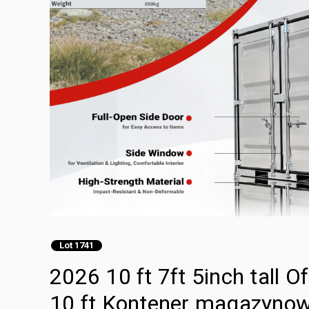
Lot 1741
2026 10 ft 7ft 5inch tall O
10 ft Kontener magazyno