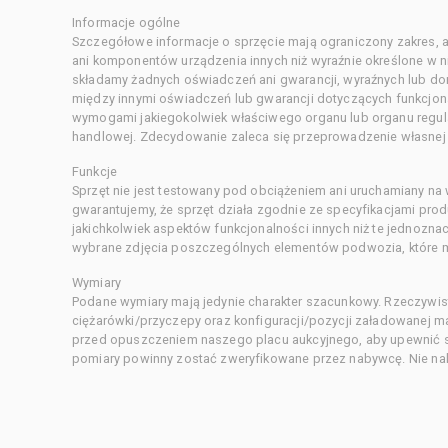
Informacje ogólne
Szczegółowe informacje o sprzęcie mają ograniczony zakres, a
ani komponentów urządzenia innych niż wyraźnie określone w ni
składamy żadnych oświadczeń ani gwarancji, wyraźnych lub d
między innymi oświadczeń lub gwarancji dotyczących funkcjon
wymogami jakiegokolwiek właściwego organu lub organu regula
handlowej. Zdecydowanie zaleca się przeprowadzenie własnej s
Funkcje
Sprzęt nie jest testowany pod obciążeniem ani uruchamiany na
gwarantujemy, że sprzęt działa zgodnie ze specyfikacjami pro
jakichkolwiek aspektów funkcjonalności innych niż te jednozn
wybrane zdjęcia poszczególnych elementów podwozia, które m
Wymiary
Podane wymiary mają jedynie charakter szacunkowy. Rzeczywis
ciężarówki/przyczepy oraz konfiguracji/pozycji załadowanej 
przed opuszczeniem naszego placu aukcyjnego, aby upewnić si
pomiary powinny zostać zweryfikowane przez nabywcę. Nie nal