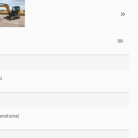
l.
rational.