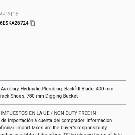
seryjny
6ESKA28724
Auxiliary Hydraulic Plumbing, Backfill Blade, 400 mm
 Track Shoes, 780 mm Digging Bucket
 IMPUESTOS EN LA UE / NON DUTY FREE IN
de importación a cuenta del comprador. Informacion
oficina/ Import taxes are the buyer's responsibility.
mation available at the office. **The closing times of lots