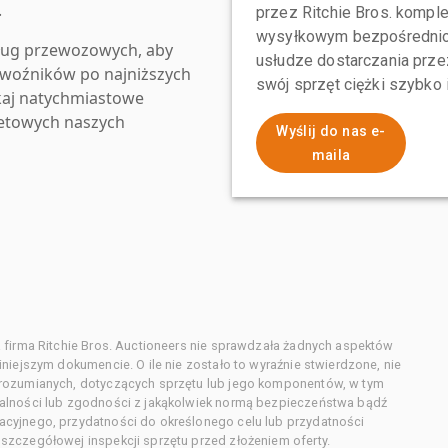
.
przez Ritchie Bros. komp
wysyłkowym bezpośrednio 
ług przewozowych, aby
usłudze dostarczania przez
zewoźników po najniższych
swój sprzęt ciężki szybko
kaj natychmiastowe
netowych naszych
Wyślij do nas e-
maila
 firma Ritchie Bros. Auctioneers nie sprawdzała żadnych aspektów
niejszym dokumencie. O ile nie zostało to wyraźnie stwierdzone, nie
orozumianych, dotyczących sprzętu lub jego komponentów, w tym
alności lub zgodności z jakąkolwiek normą bezpieczeństwa bądź
cyjnego, przydatności do określonego celu lub przydatności
zczegółowej inspekcji sprzętu przed złożeniem oferty.