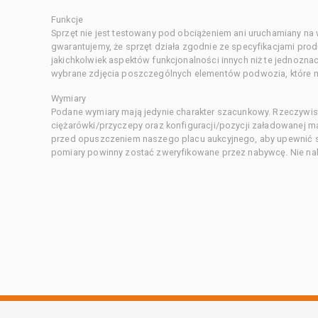
Funkcje
Sprzęt nie jest testowany pod obciążeniem ani uruchamiany na
gwarantujemy, że sprzęt działa zgodnie ze specyfikacjami pro
jakichkolwiek aspektów funkcjonalności innych niż te jednozn
wybrane zdjęcia poszczególnych elementów podwozia, które m
Wymiary
Podane wymiary mają jedynie charakter szacunkowy. Rzeczywis
ciężarówki/przyczepy oraz konfiguracji/pozycji załadowanej 
przed opuszczeniem naszego placu aukcyjnego, aby upewnić si
pomiary powinny zostać zweryfikowane przez nabywcę. Nie nal