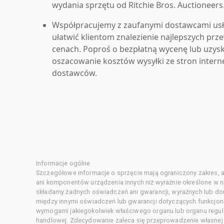
wydania sprzętu od Ritchie Bros. Auctioneers
Współpracujemy z zaufanymi dostawcami us
ułatwić klientom znalezienie najlepszych pr
cenach. Poproś o bezpłatną wycenę lub uzys
oszacowanie kosztów wysyłki ze stron inter
dostawców.
Informacje ogólne
Szczegółowe informacje o sprzęcie mają ograniczony zakres, a
ani komponentów urządzenia innych niż wyraźnie określone w ni
składamy żadnych oświadczeń ani gwarancji, wyraźnych lub d
między innymi oświadczeń lub gwarancji dotyczących funkcjon
wymogami jakiegokolwiek właściwego organu lub organu regula
handlowej. Zdecydowanie zaleca się przeprowadzenie własnej s