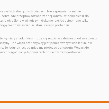
 wszystkich dostępnych biegach. Nie zapewniamy ani nie
ducenta. Nie przeprowadzono żadnej kontroli w odniesieniu do
acznie określone w niniejszym dokumencie. Udostępniono tylko
ogą nie odzwierciedlać stanu całego podwozia.
te wymiary z ładunkiem mogą się różnić w zależności od wysokości
maszyny. Obowiązkiem nabywcy jest pomiar wszystkich ładunków
ę, że ładunek jest bezpieczny podczas transportu. Wszystkie
eży polegać na tych pomiarach do celów transportowych.