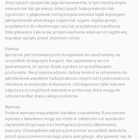
dotyczących sprzętu lub jego komponentów, w tym między innymi
oświadczeń lub gwarancji dotyczących funkcjonalności lub
zgodności z jakąkolwiek normą bezpieczeństwa bądź wymogami
jakiegokolwiek właściwego organu lub organu regulacyjnego,
przydatności do określonego celu lub przydatności handlowej.
Zdecydowanie zaleca się przeprowadzenie własnej szczegółowej
inspekcji sprzętu przed złożeniem oferty.
Funkcje
Sprzęt nie jest testowany pod obciążeniem ani uruchamiany na
wszystkich dostępnych biegach. Nie zapewniamy ani nie
gwarantujemy, że sprzęt działa zgodnie ze specyfikacjami
producenta. Nie przeprowadzono żadnej kontroli w odniesieniu do
jakichkolwiek aspektów funkcjonalności innych niż te jednoznacznie
określone w niniejszym dokumencie. Udostępniono tylko wybrane
zdjęcia poszczególnych elementów podwozia, które mogą nie
odzwierciedlać stanu całego podwozia.
Wymiary
Podane wymiary mają jedynie charakter szacunkowy. Rzeczywiste
wymiary z ładunkiem mogą się różnić w zależności od wysokości
ciężarówki/przyczepy oraz konfiguracji/pozycji załadowanej
maszyny. Obowiązkiem nabywcy jest pomiar wszystkich ładunków
przed opuszczeniem naszego placu aukcyjnego, aby upewnić się, że