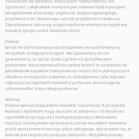
oświadczeń lub gwarancji dotyczących funkcjonalności lub
zgodności z jakąkolwiek normą bezpieczeństwa bądź wymogami
jakiegokolwiek właściwego organu lub organu regulacyjnego,
przydatności do określonego celu lub przydatności handlowej.
Zdecydowanie zaleca się przeprowadzenie własnej szczegółowej
inspekcji sprzętu przed złożeniem oferty.
Funkcje
Sprzęt nie jest testowany pod obciążeniem ani uruchamiany na
wszystkich dostępnych biegach. Nie zapewniamy ani nie
gwarantujemy, że sprzęt działa zgodnie ze specyfikacjami
producenta. Nie przeprowadzono żadnej kontroli w odniesieniu do
jakichkolwiek aspektów funkcjonalności innych niż te jednoznacznie
określone w niniejszym dokumencie. Udostępniono tylko wybrane
zdjęcia poszczególnych elementów podwozia, które mogą nie
odzwierciedlać stanu całego podwozia.
Wymiary
Podane wymiary mają jedynie charakter szacunkowy. Rzeczywiste
wymiary z ładunkiem mogą się różnić w zależności od wysokości
ciężarówki/przyczepy oraz konfiguracji/pozycji załadowanej
maszyny. Obowiązkiem nabywcy jest pomiar wszystkich ładunków
przed opuszczeniem naszego placu aukcyjnego, aby upewnić się, że
ładunek jest bezpieczny podczas transportu. Wszystkie pomiary