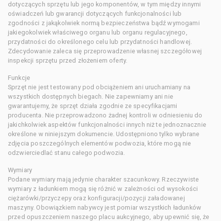
dotyczących sprzętu lub jego komponentów, w tym między innymi
oświadczeń lub gwarancji dotyczących funkcjonalności lub
zgodności z jakąkolwiek normą bezpieczeństwa bądź wymogami
jakiegokolwiek właściwego organu lub organu regulacyjnego,
przydatności do określonego celu lub przydatności handlowej.
Zdecydowanie zaleca się przeprowadzenie własnej szczegółowej
inspekcji sprzętu przed złożeniem oferty.
Funkcje
Sprzęt nie jest testowany pod obciążeniem ani uruchamiany na
wszystkich dostępnych biegach. Nie zapewniamy ani nie
gwarantujemy, że sprzęt działa zgodnie ze specyfikacjami
producenta. Nie przeprowadzono żadnej kontroli w odniesieniu do
jakichkolwiek aspektów funkcjonalności innych niż te jednoznacznie
określone w niniejszym dokumencie. Udostępniono tylko wybrane
zdjęcia poszczególnych elementów podwozia, które mogą nie
odzwierciedlać stanu całego podwozia.
Wymiary
Podane wymiary mają jedynie charakter szacunkowy. Rzeczywiste
wymiary z ładunkiem mogą się różnić w zależności od wysokości
ciężarówki/przyczepy oraz konfiguracji/pozycji załadowanej
maszyny. Obowiązkiem nabywcy jest pomiar wszystkich ładunków
przed opuszczeniem naszego placu aukcyjnego, aby upewnić się, że