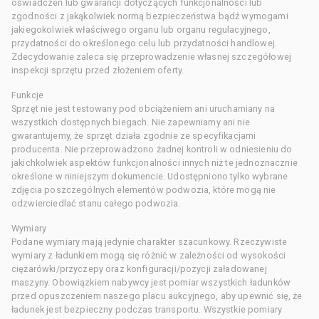
oświadczeń lub gwarancji dotyczących funkcjonalności lub
zgodności z jakąkolwiek normą bezpieczeństwa bądź wymogami
jakiegokolwiek właściwego organu lub organu regulacyjnego,
przydatności do określonego celu lub przydatności handlowej.
Zdecydowanie zaleca się przeprowadzenie własnej szczegółowej
inspekcji sprzętu przed złożeniem oferty.
Funkcje
Sprzęt nie jest testowany pod obciążeniem ani uruchamiany na
wszystkich dostępnych biegach. Nie zapewniamy ani nie
gwarantujemy, że sprzęt działa zgodnie ze specyfikacjami
producenta. Nie przeprowadzono żadnej kontroli w odniesieniu do
jakichkolwiek aspektów funkcjonalności innych niż te jednoznacznie
określone w niniejszym dokumencie. Udostępniono tylko wybrane
zdjęcia poszczególnych elementów podwozia, które mogą nie
odzwierciedlać stanu całego podwozia.
Wymiary
Podane wymiary mają jedynie charakter szacunkowy. Rzeczywiste
wymiary z ładunkiem mogą się różnić w zależności od wysokości
ciężarówki/przyczepy oraz konfiguracji/pozycji załadowanej
maszyny. Obowiązkiem nabywcy jest pomiar wszystkich ładunków
przed opuszczeniem naszego placu aukcyjnego, aby upewnić się, że
ładunek jest bezpieczny podczas transportu. Wszystkie pomiary