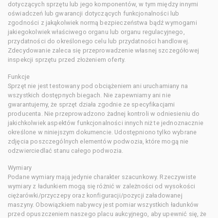
dotyczących sprzętu lub jego komponentów, w tym między innymi
oświadczeń lub gwarancji dotyczących funkcjonalności lub
zgodności z jakąkolwiek normą bezpieczeństwa bądź wymogami
jakiegokolwiek właściwego organu lub organu regulacyjnego,
przydatności do określonego celu lub przydatności handlowej.
Zdecydowanie zaleca się przeprowadzenie własnej szczegółowej
inspekcji sprzętu przed złożeniem oferty.
Funkcje
Sprzęt nie jest testowany pod obciążeniem ani uruchamiany na
wszystkich dostępnych biegach. Nie zapewniamy ani nie
gwarantujemy, że sprzęt działa zgodnie ze specyfikacjami
producenta. Nie przeprowadzono żadnej kontroli w odniesieniu do
jakichkolwiek aspektów funkcjonalności innych niż te jednoznacznie
określone w niniejszym dokumencie. Udostępniono tylko wybrane
zdjęcia poszczególnych elementów podwozia, które mogą nie
odzwierciedlać stanu całego podwozia.
Wymiary
Podane wymiary mają jedynie charakter szacunkowy. Rzeczywiste
wymiary z ładunkiem mogą się różnić w zależności od wysokości
ciężarówki/przyczepy oraz konfiguracji/pozycji załadowanej
maszyny. Obowiązkiem nabywcy jest pomiar wszystkich ładunków
przed opuszczeniem naszego placu aukcyjnego, aby upewnić się, że