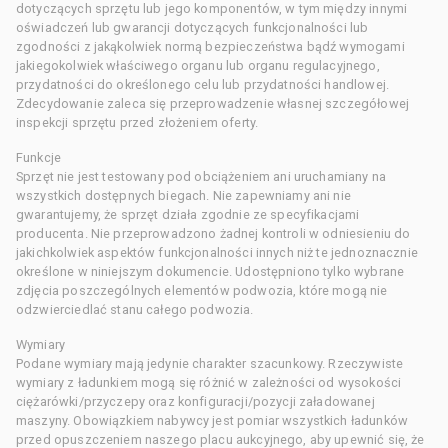
dotyczących sprzętu lub jego komponentów, w tym między innymi
oświadczeń lub gwarancji dotyczących funkcjonalności lub
zgodności z jakąkolwiek normą bezpieczeństwa bądź wymogami
jakiegokolwiek właściwego organu lub organu regulacyjnego,
przydatności do określonego celu lub przydatności handlowej.
Zdecydowanie zaleca się przeprowadzenie własnej szczegółowej
inspekcji sprzętu przed złożeniem oferty.
Funkcje
Sprzęt nie jest testowany pod obciążeniem ani uruchamiany na
wszystkich dostępnych biegach. Nie zapewniamy ani nie
gwarantujemy, że sprzęt działa zgodnie ze specyfikacjami
producenta. Nie przeprowadzono żadnej kontroli w odniesieniu do
jakichkolwiek aspektów funkcjonalności innych niż te jednoznacznie
określone w niniejszym dokumencie. Udostępniono tylko wybrane
zdjęcia poszczególnych elementów podwozia, które mogą nie
odzwierciedlać stanu całego podwozia.
Wymiary
Podane wymiary mają jedynie charakter szacunkowy. Rzeczywiste
wymiary z ładunkiem mogą się różnić w zależności od wysokości
ciężarówki/przyczepy oraz konfiguracji/pozycji załadowanej
maszyny. Obowiązkiem nabywcy jest pomiar wszystkich ładunków
przed opuszczeniem naszego placu aukcyjnego, aby upewnić się, że