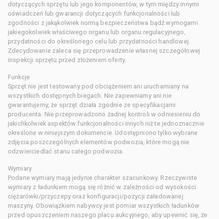
dotyczących sprzętu lub jego komponentów, w tym między innymi
oświadczeń lub gwarancji dotyczących funkcjonalności lub
zgodności z jakąkolwiek normą bezpieczeństwa bądź wymogami
jakiegokolwiek właściwego organu lub organu regulacyjnego,
przydatności do określonego celu lub przydatności handlowej.
Zdecydowanie zaleca się przeprowadzenie własnej szczegółowej
inspekcji sprzętu przed złożeniem oferty.
Funkcje
Sprzęt nie jest testowany pod obciążeniem ani uruchamiany na
wszystkich dostępnych biegach. Nie zapewniamy ani nie
gwarantujemy, że sprzęt działa zgodnie ze specyfikacjami
producenta. Nie przeprowadzono żadnej kontroli w odniesieniu do
jakichkolwiek aspektów funkcjonalności innych niż te jednoznacznie
określone w niniejszym dokumencie. Udostępniono tylko wybrane
zdjęcia poszczególnych elementów podwozia, które mogą nie
odzwierciedlać stanu całego podwozia.
Wymiary
Podane wymiary mają jedynie charakter szacunkowy. Rzeczywiste
wymiary z ładunkiem mogą się różnić w zależności od wysokości
ciężarówki/przyczepy oraz konfiguracji/pozycji załadowanej
maszyny. Obowiązkiem nabywcy jest pomiar wszystkich ładunków
przed opuszczeniem naszego placu aukcyjnego, aby upewnić się, że