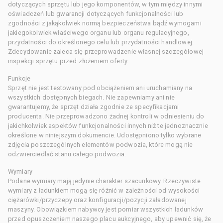
dotyczących sprzętu lub jego komponentów, w tym między innymi
oświadczeń lub gwarancji dotyczących funkcjonalności lub
zgodności z jakąkolwiek normą bezpieczeństwa bądź wymogami
jakiegokolwiek właściwego organu lub organu regulacyjnego,
przydatności do określonego celu lub przydatności handlowej.
Zdecydowanie zaleca się przeprowadzenie własnej szczegółowej
inspekcji sprzętu przed złożeniem oferty.
Funkcje
Sprzęt nie jest testowany pod obciążeniem ani uruchamiany na
wszystkich dostępnych biegach. Nie zapewniamy ani nie
gwarantujemy, że sprzęt działa zgodnie ze specyfikacjami
producenta. Nie przeprowadzono żadnej kontroli w odniesieniu do
jakichkolwiek aspektów funkcjonalności innych niż te jednoznacznie
określone w niniejszym dokumencie. Udostępniono tylko wybrane
zdjęcia poszczególnych elementów podwozia, które mogą nie
odzwierciedlać stanu całego podwozia.
Wymiary
Podane wymiary mają jedynie charakter szacunkowy. Rzeczywiste
wymiary z ładunkiem mogą się różnić w zależności od wysokości
ciężarówki/przyczepy oraz konfiguracji/pozycji załadowanej
maszyny. Obowiązkiem nabywcy jest pomiar wszystkich ładunków
przed opuszczeniem naszego placu aukcyjnego, aby upewnić się, że