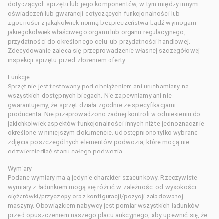
dotyczących sprzętu lub jego komponentów, w tym między innymi
oświadczeń lub gwarancji dotyczących funkcjonalności lub
zgodności z jakąkolwiek normą bezpieczeństwa bądź wymogami
jakiegokolwiek właściwego organu lub organu regulacyjnego,
przydatności do określonego celu lub przydatności handlowej.
Zdecydowanie zaleca się przeprowadzenie własnej szczegółowej
inspekcji sprzętu przed złożeniem oferty.
Funkcje
Sprzęt nie jest testowany pod obciążeniem ani uruchamiany na
wszystkich dostępnych biegach. Nie zapewniamy ani nie
gwarantujemy, że sprzęt działa zgodnie ze specyfikacjami
producenta. Nie przeprowadzono żadnej kontroli w odniesieniu do
jakichkolwiek aspektów funkcjonalności innych niż te jednoznacznie
określone w niniejszym dokumencie. Udostępniono tylko wybrane
zdjęcia poszczególnych elementów podwozia, które mogą nie
odzwierciedlać stanu całego podwozia.
Wymiary
Podane wymiary mają jedynie charakter szacunkowy. Rzeczywiste
wymiary z ładunkiem mogą się różnić w zależności od wysokości
ciężarówki/przyczepy oraz konfiguracji/pozycji załadowanej
maszyny. Obowiązkiem nabywcy jest pomiar wszystkich ładunków
przed opuszczeniem naszego placu aukcyjnego, aby upewnić się, że