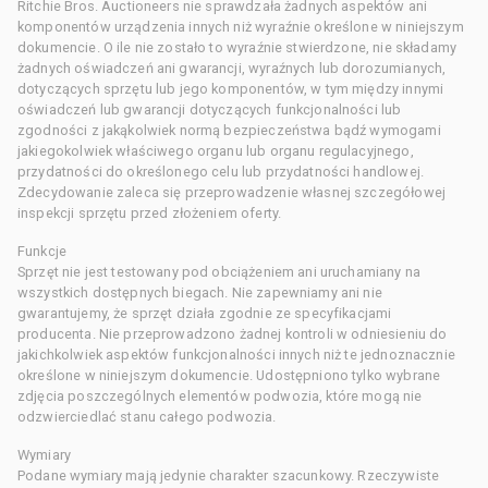
Ritchie Bros. Auctioneers nie sprawdzała żadnych aspektów ani
komponentów urządzenia innych niż wyraźnie określone w niniejszym
dokumencie. O ile nie zostało to wyraźnie stwierdzone, nie składamy
żadnych oświadczeń ani gwarancji, wyraźnych lub dorozumianych,
dotyczących sprzętu lub jego komponentów, w tym między innymi
oświadczeń lub gwarancji dotyczących funkcjonalności lub
zgodności z jakąkolwiek normą bezpieczeństwa bądź wymogami
jakiegokolwiek właściwego organu lub organu regulacyjnego,
przydatności do określonego celu lub przydatności handlowej.
Zdecydowanie zaleca się przeprowadzenie własnej szczegółowej
inspekcji sprzętu przed złożeniem oferty.
Funkcje
Sprzęt nie jest testowany pod obciążeniem ani uruchamiany na
wszystkich dostępnych biegach. Nie zapewniamy ani nie
gwarantujemy, że sprzęt działa zgodnie ze specyfikacjami
producenta. Nie przeprowadzono żadnej kontroli w odniesieniu do
jakichkolwiek aspektów funkcjonalności innych niż te jednoznacznie
określone w niniejszym dokumencie. Udostępniono tylko wybrane
zdjęcia poszczególnych elementów podwozia, które mogą nie
odzwierciedlać stanu całego podwozia.
Wymiary
Podane wymiary mają jedynie charakter szacunkowy. Rzeczywiste