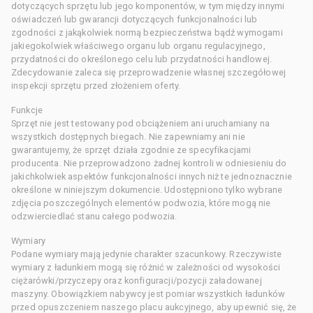
dotyczących sprzętu lub jego komponentów, w tym między innymi
oświadczeń lub gwarancji dotyczących funkcjonalności lub
zgodności z jakąkolwiek normą bezpieczeństwa bądź wymogami
jakiegokolwiek właściwego organu lub organu regulacyjnego,
przydatności do określonego celu lub przydatności handlowej.
Zdecydowanie zaleca się przeprowadzenie własnej szczegółowej
inspekcji sprzętu przed złożeniem oferty.
Funkcje
Sprzęt nie jest testowany pod obciążeniem ani uruchamiany na
wszystkich dostępnych biegach. Nie zapewniamy ani nie
gwarantujemy, że sprzęt działa zgodnie ze specyfikacjami
producenta. Nie przeprowadzono żadnej kontroli w odniesieniu do
jakichkolwiek aspektów funkcjonalności innych niż te jednoznacznie
określone w niniejszym dokumencie. Udostępniono tylko wybrane
zdjęcia poszczególnych elementów podwozia, które mogą nie
odzwierciedlać stanu całego podwozia.
Wymiary
Podane wymiary mają jedynie charakter szacunkowy. Rzeczywiste
wymiary z ładunkiem mogą się różnić w zależności od wysokości
ciężarówki/przyczepy oraz konfiguracji/pozycji załadowanej
maszyny. Obowiązkiem nabywcy jest pomiar wszystkich ładunków
przed opuszczeniem naszego placu aukcyjnego, aby upewnić się, że