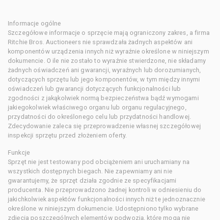
Informacje ogólne
Szczegółowe informacje o sprzęcie mają ograniczony zakres, a firma
Ritchie Bros. Auctioneers nie sprawdzała żadnych aspektów ani
komponentów urządzenia innych niż wyraźnie określone w niniejszym
dokumencie. O ile nie zostało to wyraźnie stwierdzone, nie składamy
żadnych oświadczeń ani gwarancji, wyraźnych lub dorozumianych,
dotyczących sprzętu lub jego komponentów, w tym między innymi
oświadczeń lub gwarancji dotyczących funkcjonalności lub
zgodności z jakąkolwiek normą bezpieczeństwa bądź wymogami
jakiegokolwiek właściwego organu lub organu regulacyjnego,
przydatności do określonego celu lub przydatności handlowej.
Zdecydowanie zaleca się przeprowadzenie własnej szczegółowej
inspekcji sprzętu przed złożeniem oferty.
Funkcje
Sprzęt nie jest testowany pod obciążeniem ani uruchamiany na
wszystkich dostępnych biegach. Nie zapewniamy ani nie
gwarantujemy, że sprzęt działa zgodnie ze specyfikacjami
producenta. Nie przeprowadzono żadnej kontroli w odniesieniu do
jakichkolwiek aspektów funkcjonalności innych niż te jednoznacznie
określone w niniejszym dokumencie. Udostępniono tylko wybrane
zdjęcia poszczególnych elementów podwozia, które mogą nie