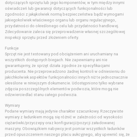
dotyczących sprzętu lub jego komponentów, w tym między innymi
oświadczeń lub gwarancji dotyczących funkcjonalności lub
zgodności z jakąkolwiek normą bezpieczeństwa bądź wymogami
jakiegokolwiek właściwego organu lub organu regulacyjnego,
przydatności do określonego celu lub przydatności handlowej.
Zdecydowanie zaleca się przeprowadzenie własnej szczegółowej
inspekcji sprzętu przed złożeniem oferty.
Funkcje
Sprzęt nie jest testowany pod obciążeniem ani uruchamiany na
wszystkich dostępnych biegach. Nie zapewniamy ani nie
gwarantujemy, że sprzęt działa zgodnie ze specyfikacjami
producenta. Nie przeprowadzono żadnej kontroli w odniesieniu do
jakichkolwiek aspektów funkcjonalności innych niż te jednoznacznie
określone w niniejszym dokumencie. Udostępniono tylko wybrane
zdjęcia poszczególnych elementów podwozia, które mogą nie
odzwierciedlać stanu całego podwozia.
Wymiary
Podane wymiary mają jedynie charakter szacunkowy. Rzeczywiste
wymiary z ładunkiem mogą się różnić w zależności od wysokości
ciężarówki/przyczepy oraz konfiguracji/pozycji załadowanej
maszyny. Obowiązkiem nabywcy jest pomiar wszystkich ładunków
przed opuszczeniem naszego placu aukcyjnego, aby upewnić się, że