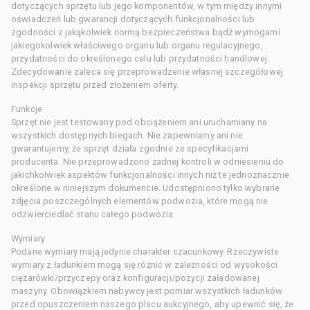
dotyczących sprzętu lub jego komponentów, w tym między innymi
oświadczeń lub gwarancji dotyczących funkcjonalności lub
zgodności z jakąkolwiek normą bezpieczeństwa bądź wymogami
jakiegokolwiek właściwego organu lub organu regulacyjnego,
przydatności do określonego celu lub przydatności handlowej.
Zdecydowanie zaleca się przeprowadzenie własnej szczegółowej
inspekcji sprzętu przed złożeniem oferty.
Funkcje
Sprzęt nie jest testowany pod obciążeniem ani uruchamiany na
wszystkich dostępnych biegach. Nie zapewniamy ani nie
gwarantujemy, że sprzęt działa zgodnie ze specyfikacjami
producenta. Nie przeprowadzono żadnej kontroli w odniesieniu do
jakichkolwiek aspektów funkcjonalności innych niż te jednoznacznie
określone w niniejszym dokumencie. Udostępniono tylko wybrane
zdjęcia poszczególnych elementów podwozia, które mogą nie
odzwierciedlać stanu całego podwozia.
Wymiary
Podane wymiary mają jedynie charakter szacunkowy. Rzeczywiste
wymiary z ładunkiem mogą się różnić w zależności od wysokości
ciężarówki/przyczepy oraz konfiguracji/pozycji załadowanej
maszyny. Obowiązkiem nabywcy jest pomiar wszystkich ładunków
przed opuszczeniem naszego placu aukcyjnego, aby upewnić się, że