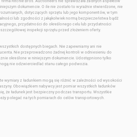
 firma Ritchie Bros. Auctioneers nie sprawdzała żadnych aspektów
niejszym dokumencie. O ile nie zostało to wyraźnie stwierdzone, nie
orozumianych, dotyczących sprzętu lub jego komponentów, w tym
alności lub zgodności z jakąkolwiek normą bezpieczeństwa bądź
cyjnego, przydatności do określonego celu lub przydatności
zczegółowej inspekcji sprzętu przed złożeniem oferty.
 wszystkich dostępnych biegach. Nie zapewniamy ani nie
ducenta. Nie przeprowadzono żadnej kontroli w odniesieniu do
acznie określone w niniejszym dokumencie. Udostępniono tylko
ogą nie odzwierciedlać stanu całego podwozia.
te wymiary z ładunkiem mogą się różnić w zależności od wysokości
maszyny. Obowiązkiem nabywcy jest pomiar wszystkich ładunków
ę, że ładunek jest bezpieczny podczas transportu. Wszystkie
eży polegać na tych pomiarach do celów transportowych.