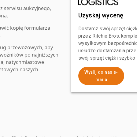
z serwisu aukcyjnego,
Uzyskaj wycenę
ona.
awić kopię formularza
Dostarcz swój sprzęt ciężk
.
przez Ritchie Bros. komp
wysyłkowym bezpośrednio 
ług przewozowych, aby
usłudze dostarczania przez
zewoźników po najniższych
swój sprzęt ciężki szybko
kaj natychmiastowe
netowych naszych
Wyślij do nas e-
maila