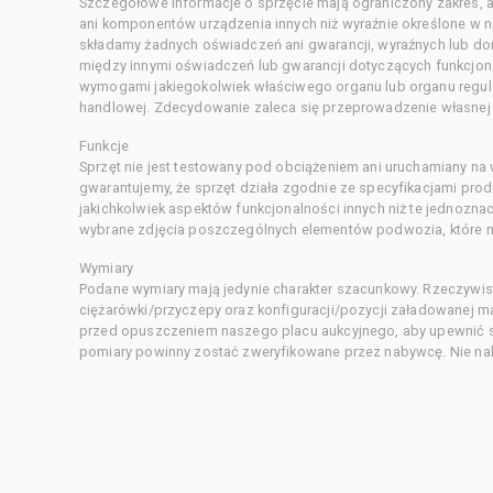
Szczegółowe informacje o sprzęcie mają ograniczony zakres, a
ani komponentów urządzenia innych niż wyraźnie określone w ni
składamy żadnych oświadczeń ani gwarancji, wyraźnych lub d
między innymi oświadczeń lub gwarancji dotyczących funkcjon
wymogami jakiegokolwiek właściwego organu lub organu regula
handlowej. Zdecydowanie zaleca się przeprowadzenie własnej s
Funkcje
Sprzęt nie jest testowany pod obciążeniem ani uruchamiany na
gwarantujemy, że sprzęt działa zgodnie ze specyfikacjami pro
jakichkolwiek aspektów funkcjonalności innych niż te jednozn
wybrane zdjęcia poszczególnych elementów podwozia, które m
Wymiary
Podane wymiary mają jedynie charakter szacunkowy. Rzeczywis
ciężarówki/przyczepy oraz konfiguracji/pozycji załadowanej 
przed opuszczeniem naszego placu aukcyjnego, aby upewnić si
pomiary powinny zostać zweryfikowane przez nabywcę. Nie nal