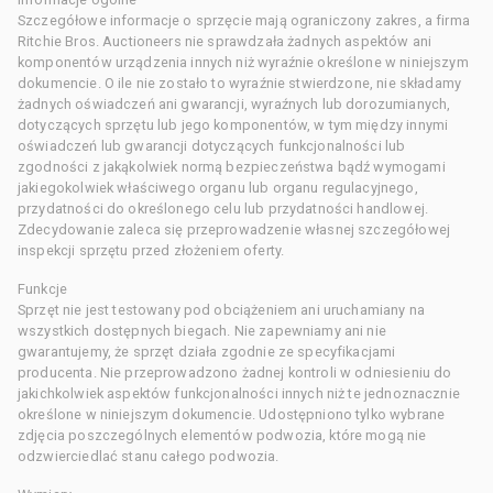
Szczegółowe informacje o sprzęcie mają ograniczony zakres, a firma
Ritchie Bros. Auctioneers nie sprawdzała żadnych aspektów ani
komponentów urządzenia innych niż wyraźnie określone w niniejszym
dokumencie. O ile nie zostało to wyraźnie stwierdzone, nie składamy
żadnych oświadczeń ani gwarancji, wyraźnych lub dorozumianych,
dotyczących sprzętu lub jego komponentów, w tym między innymi
oświadczeń lub gwarancji dotyczących funkcjonalności lub
zgodności z jakąkolwiek normą bezpieczeństwa bądź wymogami
jakiegokolwiek właściwego organu lub organu regulacyjnego,
przydatności do określonego celu lub przydatności handlowej.
Zdecydowanie zaleca się przeprowadzenie własnej szczegółowej
inspekcji sprzętu przed złożeniem oferty.
Funkcje
Sprzęt nie jest testowany pod obciążeniem ani uruchamiany na
wszystkich dostępnych biegach. Nie zapewniamy ani nie
gwarantujemy, że sprzęt działa zgodnie ze specyfikacjami
producenta. Nie przeprowadzono żadnej kontroli w odniesieniu do
jakichkolwiek aspektów funkcjonalności innych niż te jednoznacznie
określone w niniejszym dokumencie. Udostępniono tylko wybrane
zdjęcia poszczególnych elementów podwozia, które mogą nie
odzwierciedlać stanu całego podwozia.