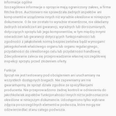
Informacje ogólne
Szczegółowe informacje o sprzęcie mają ograniczony zakres, a firma
Ritchie Bros. Auctioneers nie sprawdzała żadnych aspektów ani
komponentów urządzenia innych niż wyraźnie określone w niniejszym
dokumencie. O ile nie zostało to wyraźnie stwierdzone, nie składamy
żadnych oświadczeń ani gwarancji, wyraźnych lub dorozumianych,
dotyczących sprzętu lub jego komponentów, w tym między innymi
oświadczeń lub gwarancji dotyczących funkcjonalności lub
zgodności z jakąkolwiek normą bezpieczeństwa bądź wymogami
jakiegokolwiek właściwego organu lub organu regulacyjnego,
przydatności do określonego celu lub przydatności handlowej.
Zdecydowanie zaleca się przeprowadzenie własnej szczegółowej
inspekcji sprzętu przed złożeniem oferty.
Funkcje
Sprzęt nie jest testowany pod obciążeniem ani uruchamiany na
wszystkich dostępnych biegach. Nie zapewniamy ani nie
gwarantujemy, że sprzęt działa zgodnie ze specyfikacjami
producenta. Nie przeprowadzono żadnej kontroli w odniesieniu do
jakichkolwiek aspektów funkcjonalności innych niż te jednoznacznie
określone w niniejszym dokumencie. Udostępniono tylko wybrane
zdjęcia poszczególnych elementów podwozia, które mogą nie
odzwierciedlać stanu całego podwozia.