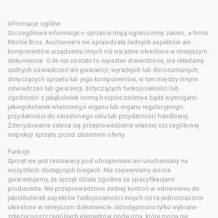
Informacje ogólne
Szczegółowe informacje o sprzęcie mają ograniczony zakres, a firma
Ritchie Bros. Auctioneers nie sprawdzała żadnych aspektów ani
komponentów urządzenia innych niż wyraźnie określone w niniejszym
dokumencie. O ile nie zostało to wyraźnie stwierdzone, nie składamy
żadnych oświadczeń ani gwarancji, wyraźnych lub dorozumianych,
dotyczących sprzętu lub jego komponentów, w tym między innymi
oświadczeń lub gwarancji dotyczących funkcjonalności lub
zgodności z jakąkolwiek normą bezpieczeństwa bądź wymogami
jakiegokolwiek właściwego organu lub organu regulacyjnego,
przydatności do określonego celu lub przydatności handlowej.
Zdecydowanie zaleca się przeprowadzenie własnej szczegółowej
inspekcji sprzętu przed złożeniem oferty.
Funkcje
Sprzęt nie jest testowany pod obciążeniem ani uruchamiany na
wszystkich dostępnych biegach. Nie zapewniamy ani nie
gwarantujemy, że sprzęt działa zgodnie ze specyfikacjami
producenta. Nie przeprowadzono żadnej kontroli w odniesieniu do
jakichkolwiek aspektów funkcjonalności innych niż te jednoznacznie
określone w niniejszym dokumencie. Udostępniono tylko wybrane
zdjęcia poszczególnych elementów podwozia, które mogą nie