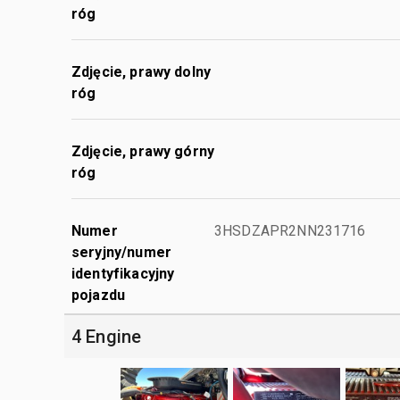
róg
Zdjęcie, prawy dolny
róg
Zdjęcie, prawy górny
róg
Numer
3HSDZAPR2NN231716
seryjny/numer
identyfikacyjny
pojazdu
4 Engine