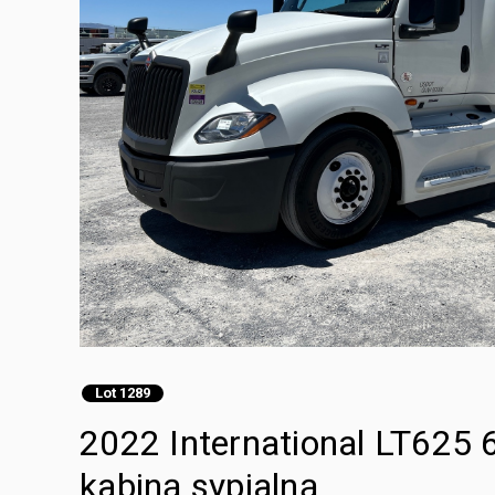
Lot 1289
2022 International LT625 
kabiną sypialną