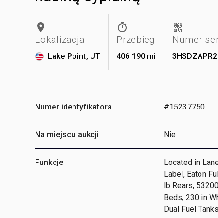
Lokalizacja
Przebieg
Numer ser
Lake Point, UT
406 190 mi
3HSDZAPR2
Numer identyfikatora
#15237750
Na miejscu aukcji
Nie
Funkcje
Located in Lan
Label, Eaton Fu
lb Rears, 53200
Beds, 230 in Wh
Dual Fuel Tank