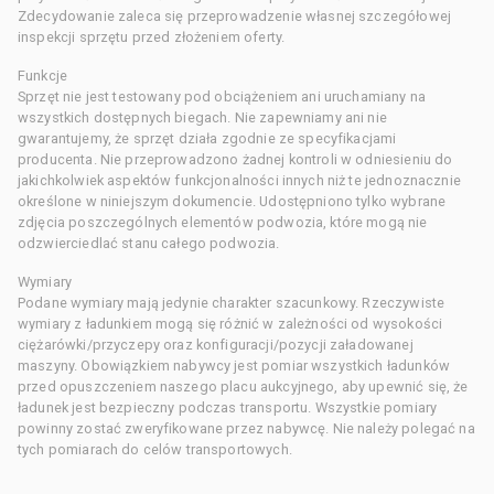
Zdecydowanie zaleca się przeprowadzenie własnej szczegółowej
inspekcji sprzętu przed złożeniem oferty.
Funkcje
Sprzęt nie jest testowany pod obciążeniem ani uruchamiany na
wszystkich dostępnych biegach. Nie zapewniamy ani nie
gwarantujemy, że sprzęt działa zgodnie ze specyfikacjami
producenta. Nie przeprowadzono żadnej kontroli w odniesieniu do
jakichkolwiek aspektów funkcjonalności innych niż te jednoznacznie
określone w niniejszym dokumencie. Udostępniono tylko wybrane
zdjęcia poszczególnych elementów podwozia, które mogą nie
odzwierciedlać stanu całego podwozia.
Wymiary
Podane wymiary mają jedynie charakter szacunkowy. Rzeczywiste
wymiary z ładunkiem mogą się różnić w zależności od wysokości
ciężarówki/przyczepy oraz konfiguracji/pozycji załadowanej
maszyny. Obowiązkiem nabywcy jest pomiar wszystkich ładunków
przed opuszczeniem naszego placu aukcyjnego, aby upewnić się, że
ładunek jest bezpieczny podczas transportu. Wszystkie pomiary
powinny zostać zweryfikowane przez nabywcę. Nie należy polegać na
tych pomiarach do celów transportowych.